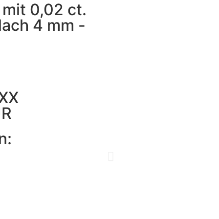
mit 0,02 ct.
flach 4 mm -
.XX
UR
n: